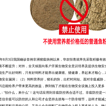
18年8月3日我国确诊首例非洲猪瘟病例以来，华农恒青就率先采取积极有
级不断提升；对外，全天候面向客户开展生物安全意识培养及提供生物安
能生产出好饲料，只有好饲料才能养出健康猪。猪健康，养起来才顺心，
物安全漏洞；（2）饲料营养好，猪长的快，出栏时间短。面对非瘟威胁，
料总能给养户带来更高的效益，挣到钱了才能在生物安全设施上投入更多
说：“怕什么，来什么”！这句话应用到非瘟防控再合适不过。非瘟防控是
坚信非瘟可以防控的人和公司才会坚持去抓每一个防非细节，这样才能减
饲料原料品质的公司，又怎么会在饲料厂生物安全上投入更多的人力、物