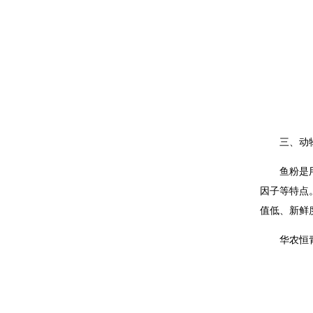
三、动
鱼粉是
因子等特点
值低、新鲜
华农恒