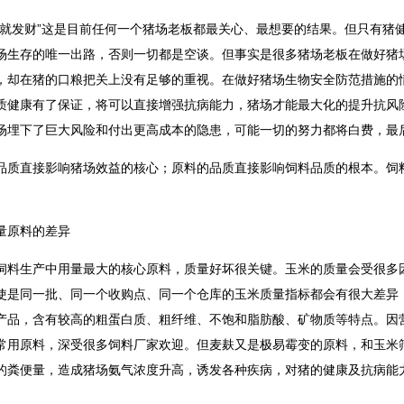
瘟就发财”这是目前任何一个猪场老板都最关心、最想要的结果。但只有猪
场生存的唯一出路，否则一切都是空谈。但事实是很多猪场老板在做好猪
，却在猪的口粮把关上没有足够的重视。在做好猪场生物安全防范措施的
质健康有了保证，将可以直接增强抗病能力，猪场才能最大化的提升抗风
场埋下了巨大风险和付出更高成本的隐患，可能一切的努力都将白费，最后
品质直接影响猪场效益的核心；原料的品质直接影响饲料品质的根本。饲
量原料的差异
饲料生产中用量最大的核心原料，质量好坏很关键。玉米的质量会受很多
使是同一批、同一个收购点、同一个仓库的玉米质量指标都会有很大差异
产品，含有较高的粗蛋白质、粗纤维、不饱和脂肪酸、矿物质等特点。因
常用原料，深受很多饲料厂家欢迎。但麦麸又是极易霉变的原料，和玉米
的粪便量，造成猪场氨气浓度升高，诱发各种疾病，对猪的健康及抗病能