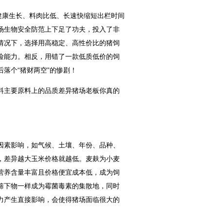
健康生长、料肉比低、长速快缩短出栏时间
场生物安全防范上下足了功夫，投入了非
情况下，选择用高稳定、高性价比的猪饲
险能力。相反，用错了一款低质低价的饲
落个“猪财两空”的惨剧！
料主要原料上的品质差异猪场老板你真的
因素影响，如气候、土壤、年份、品种、
，差异越大玉米价格就越低。麦麸为小麦
营养含量丰富且价格便宜成本低，成为饲
筛下物一样成为霉菌毒素的集散地，同时
力产生直接影响，会使得猪场面临很大的