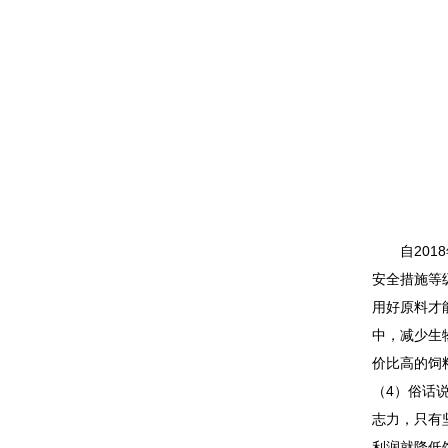
自20
安全措施等
用好原料才
中，减少生
价比高的饲
（4）俗话
志力，只有
利润就降低