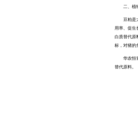
二、植
豆粕是
用率、促生
白质替代原
标，对猪的
华农恒
替代原料。