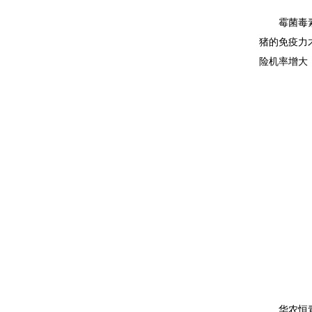
霉菌毒
猪的免疫力
险机率增大
华农恒